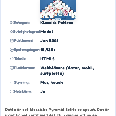
Kategori:
Klassisk Patiens
Svårighetsgrad:
Medel
Publicerad:
Jun 2021
Spelomgångar:
15,430+
Teknik:
HTML5
Plattformar:
Webbläsare (dator, mobil,
surfplatta)
Styrning:
Mus, touch
Helskärm:
Ja
Detta är det klassiska Pyramid Solitaire spelet. Det är
inget komplicerat med det. Du kommer att se en