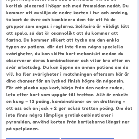
kortlek placerad i högar och med framsidan nedåt. Du
kommer att avslöja de nedre korten i tur och ordning,
ta bort de övre och kombinera dem för att få de
grupper som anges i reglerna. Solitaire är väldigt lätt
att spela, så det är osannolikt att du kommer att
fastna. Du kommer säkert att tycka om den enkla
typen av patiens, där det inte finns några speciella
svårigheter, du kan skifta kort mekaniskt medan du
observerar deras kombinationer och vilar bra efter en
svår arbetsdag. Du kan öppna en annan patiens om du
vill ha fler svårigheter i matchningen eftersom här är
dina chanser för en lyckad finish högre än någonsin.
För att plocka upp kort, börja från den nedre raden,
leta efter kort som uppgår till tretton. Allt är enkelt:
en kung – 13 poäng, kombinationer av en drottning +
ett ess och en jack + 2 ger också tretton poäng. Om det
inte finns några lämpliga gratiskombinationer i
pyramiden, använd korten från kortlekarna längst ner
på spelplanen.