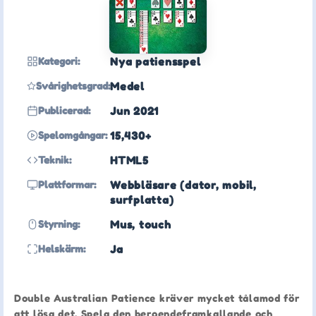
Kategori:
Nya patiensspel
Svårighetsgrad:
Medel
Publicerad:
Jun 2021
Spelomgångar:
15,430+
Teknik:
HTML5
Plattformar:
Webbläsare (dator, mobil,
surfplatta)
Styrning:
Mus, touch
Helskärm:
Ja
Double Australian Patience kräver mycket tålamod för
att lösa det. Spela den beroendeframkallande och