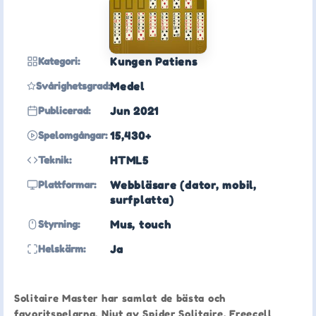
Kategori:
Kungen Patiens
Svårighetsgrad:
Medel
Publicerad:
Jun 2021
Spelomgångar:
15,430+
Teknik:
HTML5
Plattformar:
Webbläsare (dator, mobil,
surfplatta)
Styrning:
Mus, touch
Helskärm:
Ja
Solitaire Master har samlat de bästa och
favoritspelarna. Njut av Spider Solitaire, Freecell