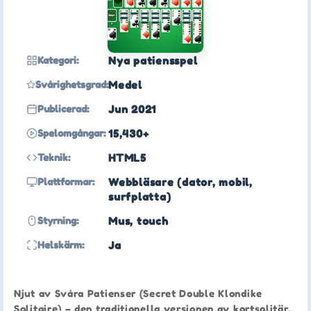
Kategori:
Nya patiensspel
Svårighetsgrad:
Medel
Publicerad:
Jun 2021
Spelomgångar:
15,430+
Teknik:
HTML5
Plattformar:
Webbläsare (dator, mobil,
surfplatta)
Styrning:
Mus, touch
Helskärm:
Ja
Njut av Svåra Patienser (Secret Double Klondike
Solitaire) – den traditionella versionen av kortsolitär,