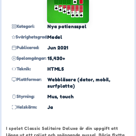
Kategori:
Nya patiensspel
Svårighetsgrad:
Medel
Publicerad:
Jun 2021
Spelomgångar:
15,430+
Teknik:
HTML5
Plattformar:
Webbläsare (dator, mobil,
surfplatta)
Styrning:
Mus, touch
Helskärm:
Ja
I spelet Classic Solitaire Deluxe är din uppgift att
lägga ut ett roligt och spännande pussel. Börja flytta