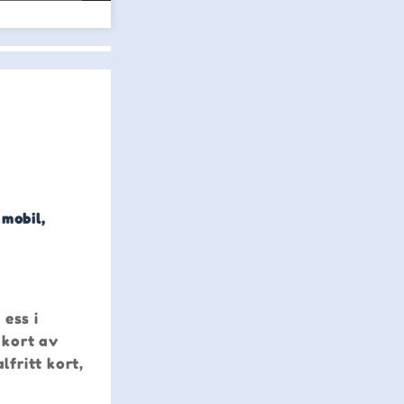
 mobil,
 ess i
 kort av
fritt kort,