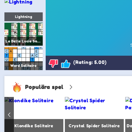
Lightning
La Belle Lucie Solitaire
(Rating: 5.00)
Word Solitaire
Populära spel
Klondike Solitaire
Crystal Spider Solitaire