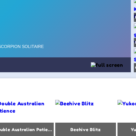
Double Australian Patience
Beehive Blitz
Yu