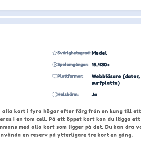
l
Svårighetsgrad:
Medel
Spelomgångar:
15,430+
Plattformar:
Webbläsare (dator,
surfplatta)
Helskärm:
Ja
alla kort i fyra högar efter färg från en kung till ett
eras i en tom cell. På ett öppet kort kan du lägga ett
mans med alla kort som ligger på det. Du kan dra val
använda en reserv på ytterligare tre kort en gång.