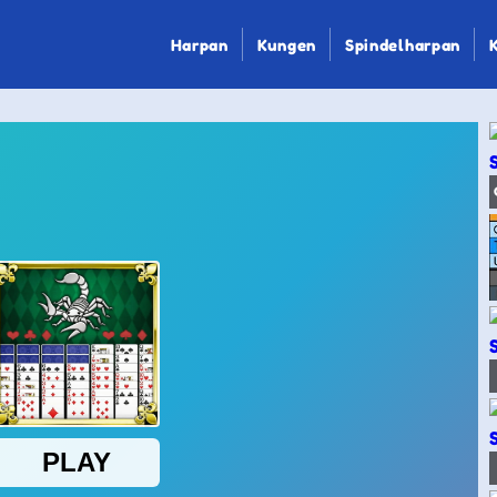
Harpan
Kungen
Spindelharpan