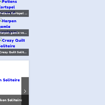
Patiens Kortspel Pyramid
Harpan gamla versionen
Crazy Quilt Solitaire
kon Solitaire
Harpan Klondike
Freecell Cla