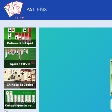
PATIENS
Patiens Kortspel
Spider FRVR
Chinese Solitaire
Kungen gamla versionen