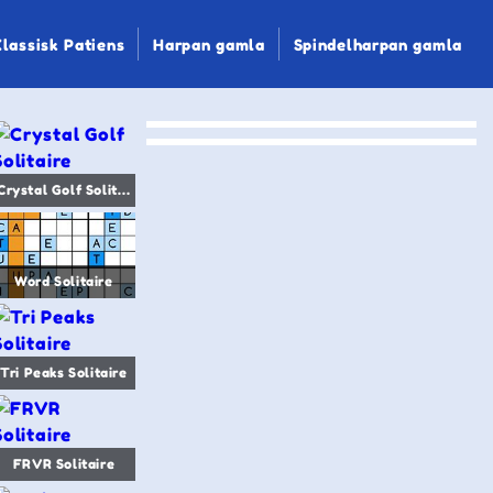
Klassisk Patiens
Harpan gamla
Spindelharpan gamla
Crystal Golf Solitaire
Word Solitaire
Tri Peaks Solitaire
FRVR Solitaire