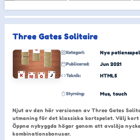
Three Gates Solitaire
Kategori:
Nya patiensspe
Publicerad:
Jun 2021
Teknik:
HTML5
Styrning:
Mus, touch
Njut av den här versionen av Three Gates Solita
utmaning för det klassiska kortspelet. Välj kort
Öppna nybyggda högar genom att avslöja nyckel
kombinationsbonusar.