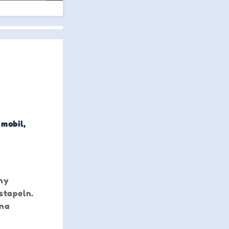
 mobil,
 ny
stapeln.
ina