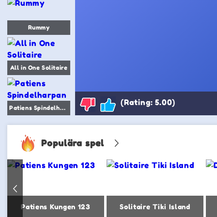
Rummy
All in One Solitaire
(Rating: 5.00)
Patiens Spindelharpan
Populära spel
Patiens Kungen 123
Solitaire Tiki Island