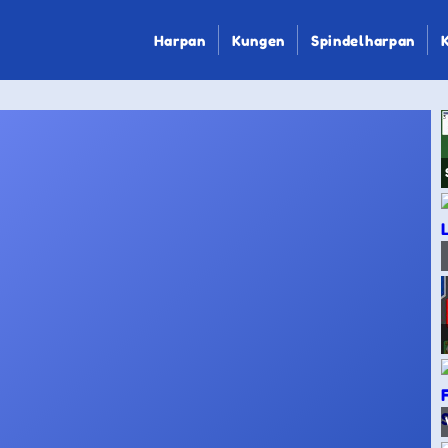
Harpan
Kungen
Spindelharpan