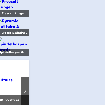
Freecell Kungen
Pyramid Solitaire 2
Spindelharpan Gratis
3D Solitaire
Lila Kungen Patiens
Kingdom 