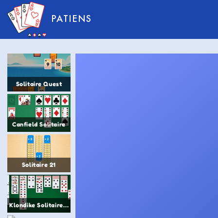
PATIENS
Solitaire Quest
Canfield Solitaire
Solitaire 21
Klondike Solitaire turn 1