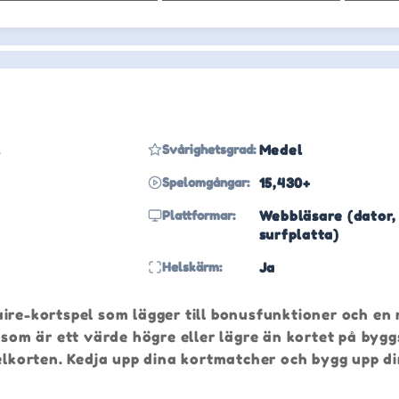
l
Svårighetsgrad:
Medel
Spelomgångar:
15,430+
Plattformar:
Webbläsare (dator,
surfplatta)
Helskärm:
Ja
ire-kortspel som lägger till bonusfunktioner och en
 som är ett värde högre eller lägre än kortet på bygg
korten. Kedja upp dina kortmatcher och bygg upp d