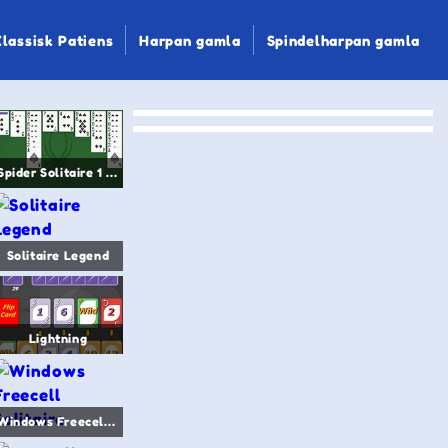
Klassisk Patiens
Harpan gamla
Spindelharpan gamla
Spider Solitaire 1 suit
Solitaire Legend
Lightning
Windows Freecell Solitaire