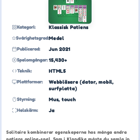
Kategori:
Klassisk Patiens
Svårighetsgrad:
Medel
Publicerad:
Jun 2021
Spelomgångar:
15,430+
Teknik:
HTML5
Plattformar:
Webbläsare (dator, mobil,
surfplatta)
Styrning:
Mus, touch
Helskärm:
Ja
Solitaire kombinerar egenskaperna hos många andra
patiens online-spel. Som i Klondike måste du samla in