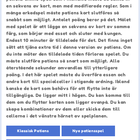
en sekvens av kort, men med modifierade regler. Som i
många arkadspel måste patiens kort slutföras så
snabbt som möjligt. Antalet poäng beror på det. Målet
med spelet är att lägga en sekvens av kort av samma
färg, som börjar med esset och slutar med kungen.
Endast 10 minuter är tilldelade för det. Det finns inget
sätt att tjäna extra tid i denna version av patiens. Om
du inte möter den tilldelade tiden förloras spelet. Du
måste slutföra patiens så snart som möjligt. Alla
återstående sekunder omvandlas till ytterligare
poäng. I det här spelet måste du överföra essen och
andra kort till specialceller i stigande ordning. Ibland
kanske de kort som behövs för att flytta inte är
tillgängliga. De ligger mitt i högen. Du kan komma till
dem om du flyttar korten som ligger ovanpå. Du kan
skapa kombinationer av dem eller skicka dem till
cellerna i det vänstra hörnet av spelplanen.
Klassisk Patiens
Nya patiensspel