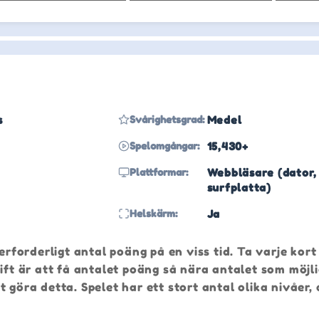
s
Svårighetsgrad:
Medel
Spelomgångar:
15,430+
Plattformar:
Webbläsare (dator,
surfplatta)
Helskärm:
Ja
erforderligt antal poäng på en viss tid. Ta varje kort
ift är att få antalet poäng så nära antalet som möjli
 göra detta. Spelet har ett stort antal olika nivåer,