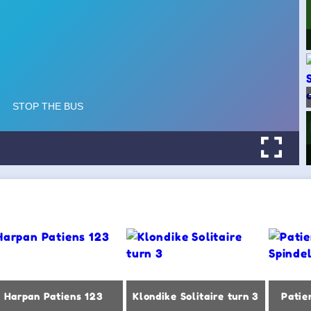
Harpan Patiens 123
Klondike Solitaire turn 3
Patie