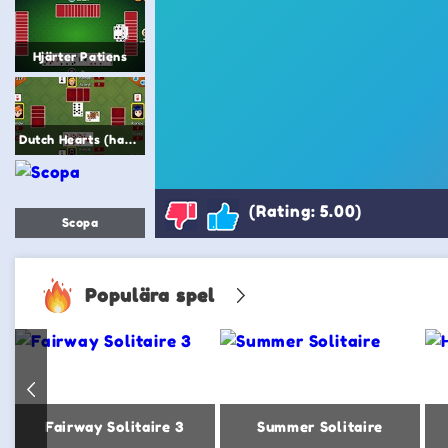
Hjärter Patiens
Dutch Hearts (hartenjagen)
(Rating: 5.00)
Scopa
Populära spel
Fairway Solitaire 3
Summer Solitaire