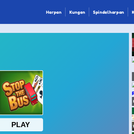
Harpan
Kungen
Spindelharpan