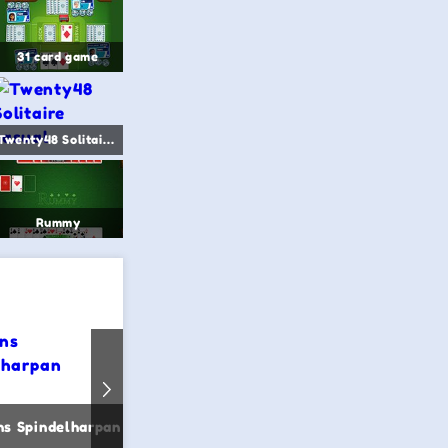
31 card game
Twenty48 Solitaire casual
Rummy
ns Spindelharpan
FRVR Solitaire
Golf 