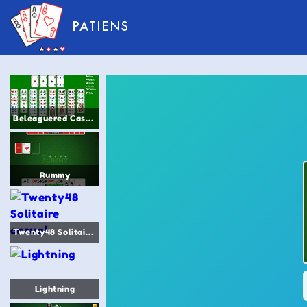
PATIENS
Beleaguered Castle
Rummy
Twenty48 Solitaire casual
Lightning