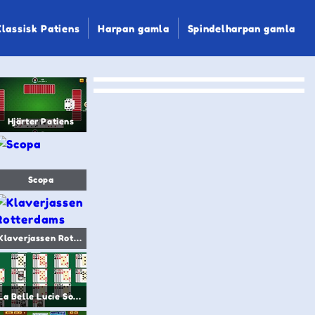
Klassisk Patiens
Harpan gamla
Spindelharpan gamla
Hjärter Patiens
Scopa
Klaverjassen Rotterdams
La Belle Lucie Solitaire