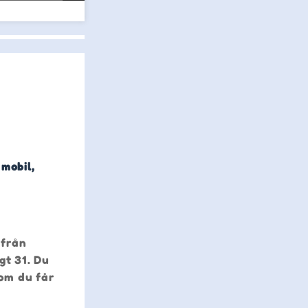
 mobil,
 från
gt 31. Du
 om du får