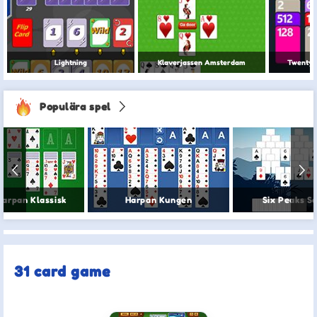
Lightning
Klaverjassen Amsterdam
Twenty48
Populära spel
Harpan Klassisk
Harpan Kungen
Six Peaks So
31 card game