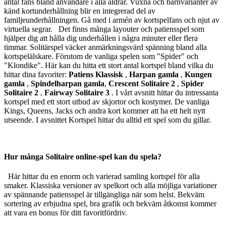
antal fans bland användare i alla åldrar. Vuxna och barnvarianter av
känd kortunderhållning blir en integrerad del av
familjeunderhållningen. Gå med i armén av kortspelfans och njut av
virtuella segrar.
Det finns många layouter och patiensspel som
hjälper dig att hålla dig underhållen i några minuter eller flera
timmar. Solitärspel väcker anmärkningsvärd spänning bland alla
kortspelälskare. Förutom de vanliga spelen som "Spider" och
"Klondike". Här kan du hitta ett stort antal kortspel bland vilka du
hittar dina favoriter:
Patiens Klassisk
,
Harpan gamla
,
Kungen
gamla
,
Spindelharpan gamla
,
Crescent Solitaire 2
,
Spider
Solitaire 2
,
Fairway Solitaire 3
. I vårt avsnitt hittar du intressanta
kortspel med ett stort utbud av skjortor och kostymer. De vanliga
Kings, Queens, Jacks och andra kort kommer att ha ett helt nytt
utseende. I avsnittet Kortspel hittar du alltid ett spel som du gillar.
Hur många Solitaire online-spel kan du spela?
Här hittar du en enorm och varierad samling kortspel för alla
smaker. Klassiska versioner av spelkort och alla möjliga variationer
av spännande patiensspel är tillgängliga när som helst. Bekväm
sortering av erbjudna spel, bra grafik och bekväm åtkomst kommer
att vara en bonus för ditt favoritfördriv.