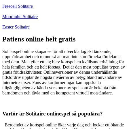
Freecell Solitaire
Moorhuhn Solitaire
Easter Solitaire
Patiens online helt gratis
Solitarspel online skapades för att utveckla logiskt tänkande,
uppmärksamhet och minne så att man inte kan förneka fördelarna
med dem. Men efter ett tag blev kortspel en kvällsunderhållning för
hela familjen och ett helt företag. Det är den mest populära typen av
gratis fritidsaktiviteter. Onlineversioner av denna underhållande
tidsfördriv upptar de högsta nivåerna av betyg bland användare av
Internetresurser. Fans av kortturneringar kan uppskatta
tillgängligheten av kända versioner av spel som är bekanta från
barndomen och tävla med en kompetent virtuell motståndare.
Varför är Solitaire onlinespel så populära?
Beroendet av kortspel online ökar varje dag och lockar ett ökande