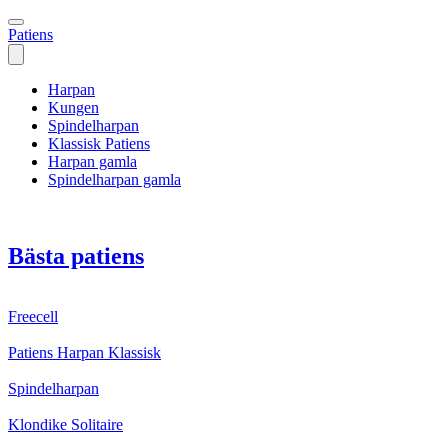
Patiens
Harpan
Kungen
Spindelharpan
Klassisk Patiens
Harpan gamla
Spindelharpan gamla
Bästa patiens
Freecell
Patiens Harpan Klassisk
Spindelharpan
Klondike Solitaire