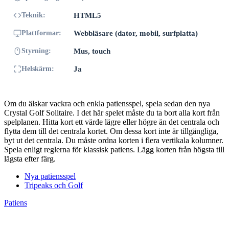
Teknik:
HTML5
Plattformar:
Webbläsare (dator, mobil, surfplatta)
Styrning:
Mus, touch
Helskärm:
Ja
Om du älskar vackra och enkla patiensspel, spela sedan den nya
Crystal Golf Solitaire. I det här spelet måste du ta bort alla kort från
spelplanen. Hitta kort ett värde lägre eller högre än det centrala och
flytta dem till det centrala kortet. Om dessa kort inte är tillgängliga,
byt ut det centrala. Du måste ordna korten i flera vertikala kolumner.
Spela enligt reglerna för klassisk patiens. Lägg korten från högsta till
lägsta efter färg.
Nya patiensspel
Tripeaks och Golf
Patiens
Copyright © 2026 PATIENS – Spela gratis på Patienser.net! | All
rights reserved.