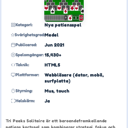
Kategori:
Nya patiensspel
Svårighetsgrad:
Medel
Publicerad:
Jun 2021
Spelomgångar:
15,430+
Teknik:
HTML5
Plattformar:
Webbläsare (dator, mobil,
surfplatta)
Styrning:
Mus, touch
Helskärm:
Ja
Tri Peaks Solitaire är ett beroendeframkallande
patiens kortspel som kombinerar strategi, fokus och