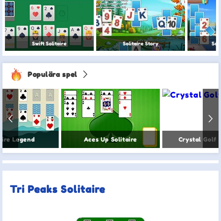
Swift Solitaire
Solitaire Story
Soli
Populära spel
aire Legend
Aces Up Solitaire
Crystal Golf S
Tri Peaks Solitaire