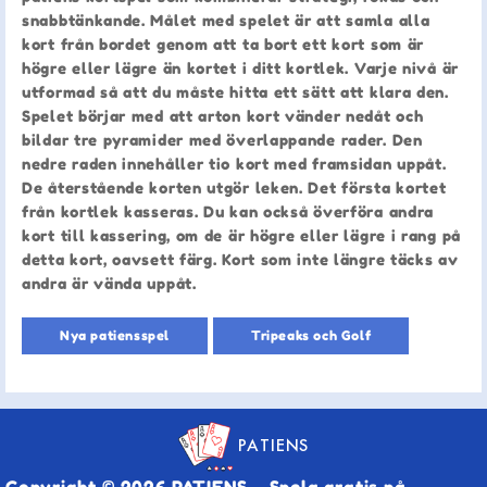
snabbtänkande. Målet med spelet är att samla alla
kort från bordet genom att ta bort ett kort som är
högre eller lägre än kortet i ditt kortlek. Varje nivå är
utformad så att du måste hitta ett sätt att klara den.
Spelet börjar med att arton kort vänder nedåt och
bildar tre pyramider med överlappande rader. Den
nedre raden innehåller tio kort med framsidan uppåt.
De återstående korten utgör leken. Det första kortet
från kortlek kasseras. Du kan också överföra andra
kort till kassering, om de är högre eller lägre i rang på
detta kort, oavsett färg. Kort som inte längre täcks av
andra är vända uppåt.
Nya patiensspel
Tripeaks och Golf
PATIENS
Copyright © 2026 PATIENS – Spela gratis på