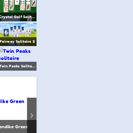
Crystal Golf Solitaire
Fairway Solitaire 2
Twin Peaks Solitaire
ondike Green
Kungen gamla versionen