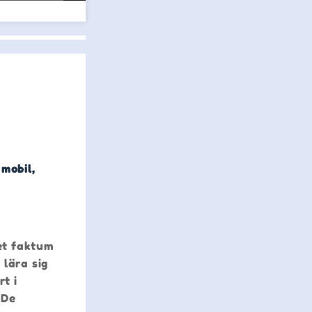
 mobil,
et faktum
 lära sig
t i
 De