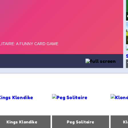
Kings Klondike
Peg Solitaire
Kl