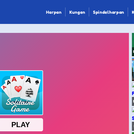
Harpan
Kungen
Spindelharpan