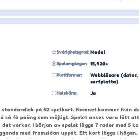
l
Svårighetsgrad:
Medel
Spelomgångar:
15,430+
Plattformar:
Webbläsare (dator,
surfplatta)
Helskärm:
Ja
en standardlek på 52 spelkort. Namnet kommer från d
 få så få poäng som möjligt. Spelet anses vara lätt att
det verkar. I början av spelet läggs 7 rader med 5 kor
liggande med framsidan uppåt. Ett kort läggs i högen.