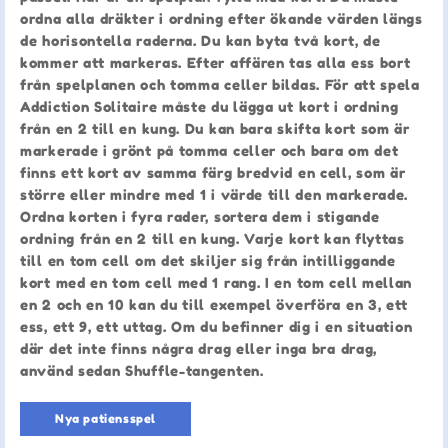
ordna alla dräkter i ordning efter ökande värden längs
de horisontella raderna. Du kan byta två kort, de
kommer att markeras. Efter affären tas alla ess bort
från spelplanen och tomma celler bildas. För att spela
Addiction Solitaire måste du lägga ut kort i ordning
från en 2 till en kung. Du kan bara skifta kort som är
markerade i grönt på tomma celler och bara om det
finns ett kort av samma färg bredvid en cell, som är
större eller mindre med 1 i värde till den markerade.
Ordna korten i fyra rader, sortera dem i stigande
ordning från en 2 till en kung. Varje kort kan flyttas
till en tom cell om det skiljer sig från intilliggande
kort med en tom cell med 1 rang. I en tom cell mellan
en 2 och en 10 kan du till exempel överföra en 3, ett
ess, ett 9, ett uttag. Om du befinner dig i en situation
där det inte finns några drag eller inga bra drag,
använd sedan Shuffle-tangenten.
Nya patiensspel