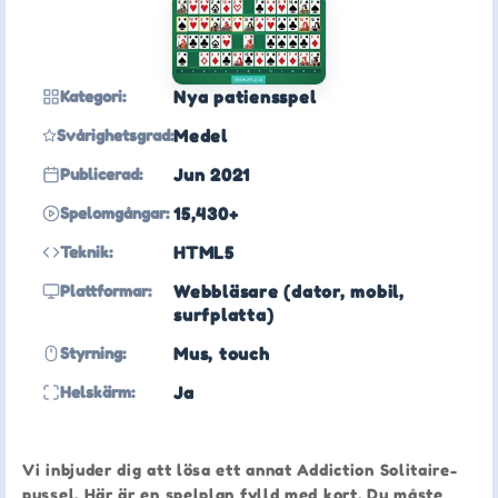
Kategori:
Nya patiensspel
Svårighetsgrad:
Medel
Publicerad:
Jun 2021
Spelomgångar:
15,430+
Teknik:
HTML5
Plattformar:
Webbläsare (dator, mobil,
surfplatta)
Styrning:
Mus, touch
Helskärm:
Ja
Vi inbjuder dig att lösa ett annat Addiction Solitaire-
pussel. Här är en spelplan fylld med kort. Du måste