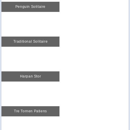
Penguin Solitaire
Traditional Solitaire
Harpan Stor
Tre Tornen Patiens