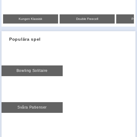
Kungen Klassisk
Double Freecell
Pen
Populära spel
Bowling Solitaire
Svåra Patienser