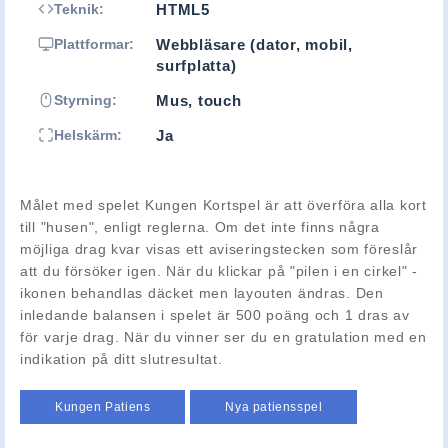
Teknik:
HTML5
Plattformar:
Webbläsare (dator, mobil,
surfplatta)
Styrning:
Mus, touch
Helskärm:
Ja
Målet med spelet Kungen Kortspel är att överföra alla kort
till "husen", enligt reglerna. Om det inte finns några
möjliga drag kvar visas ett aviseringstecken som föreslår
att du försöker igen. När du klickar på "pilen i en cirkel" -
ikonen behandlas däcket men layouten ändras. Den
inledande balansen i spelet är 500 poäng och 1 dras av
för varje drag. När du vinner ser du en gratulation med en
indikation på ditt slutresultat.
Kungen Patiens
Nya patiensspel